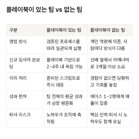
플레이북이 있는 팀 vs 없는 팀
구분
플레이북이 있는 팀
플레이북이 없는 팀
영업 방식
검증된 프로세스를
개인 역량에 의존, 사
따라 일관되게 실행
람마다 방식이 다름
신규 입사자 온보
플레이북 기반으로
선배 옆에서 어깨너머
딩
2~4주 내 독립 가능
로 3개월 이상 소요
이의 처리
준비된 스크립트로
경험이 없으면 당황하
즉시 대응
고 기회를 놓침
성과 편차
팀 전체의 평균 성과
에이스 1~2명에게 매
가 상향 평준화
출이 집중
퇴사 리스크
노하우가 조직에 축
핵심 인력 퇴사 시 노
적됨
하우도 함께 유실