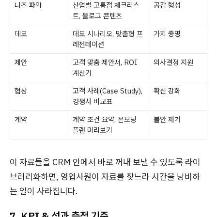
니즈 파악
산업별 고통점 체크리스
공감 형성
트, 블로그 콘텐츠
데모
데모 시나리오, 맞춤형 프
가치 증명
레젠테이션
제안
고객 맞춤 제안서, ROI
의사결정 지원
계산기
협상
고객 사례(Case Study),
확신 강화
경쟁사 비교표
계약
계약 조건 요약, 온보딩
불안 제거
플랜 미리보기
이 자료들을 CRM 안에서 바로 꺼내 보낼 수 있도록 라이
브러리화하면, 영업사원이 자료를 찾느라 시간을 낭비하
는 일이 사라집니다.
7. KPI & 성과 측정 기준